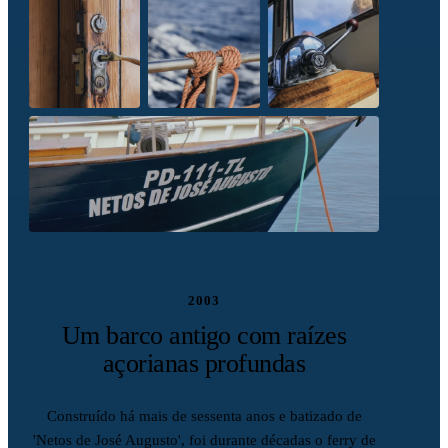
2003
Um barco antigo com raízes
açorianas profundas
Construído há mais de sessenta anos e batizado de
'Netos de José Augusto', foi durante décadas o ferry de