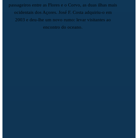
passageiros entre as Flores e o Corvo, as duas ilhas mais
ocidentais dos Açores. José F. Costa adquiriu-o em
2003 e deu-lhe um novo rumo: levar visitantes ao
encontro do oceano.