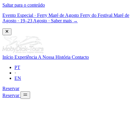
Saltar para o conteúdo
Evento Especial
·
Ferry Maré de Agosto
Ferry do Festival Maré de
Agosto · 19–23 Agosto
·
Saber mais →
Início
Experiência
A Nossa História
Contacto
PT
·
EN
Reservar
Reservar